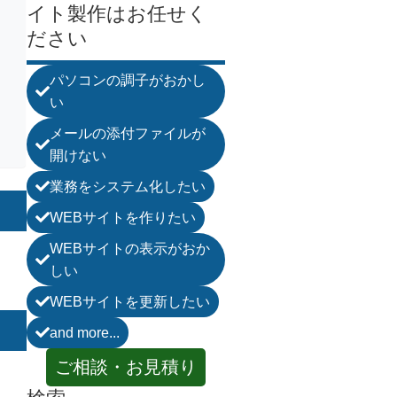
イト製作はお任せく
ださい
パソコンの調子がおかし

い
メールの添付ファイルが

開けない
業務をシステム化したい

WEBサイトを作りたい

WEBサイトの表示がおか

しい
WEBサイトを更新したい

and more...

ご相談・お見積り