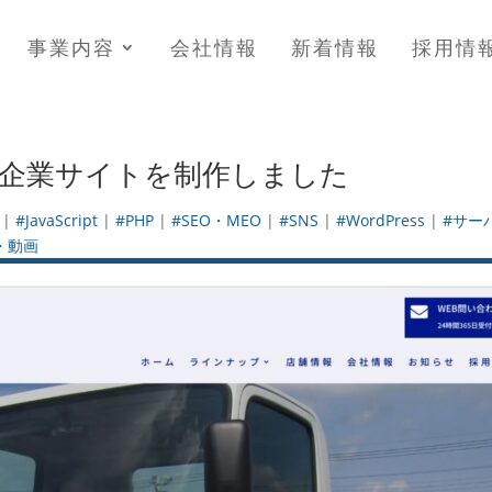
事業内容
会社情報
新着情報
採用情
】企業サイトを制作しました
|
#JavaScript
|
#PHP
|
#SEO・MEO
|
#SNS
|
#WordPress
|
#サー
・動画