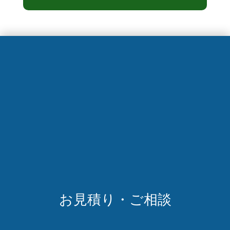
お
見
積
り
・
ご
相
談