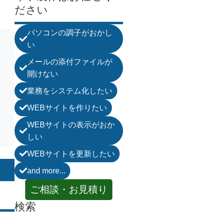
ださい
パソコンの調子がおかし

い
メールの添付ファイルが

開けない
業務をシステム化したい

WEBサイトを作りたい

WEBサイトの表示がおか

しい
WEBサイトを更新したい

and more...

ご相談・お見積り
検索